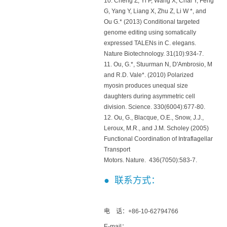
10. Cheng Z, Yi P, Wang X, Chai Y, Feng
G, Yang Y, Liang X, Zhu Z, Li W *, and
Ou G.* (2013) Conditional targeted
genome editing using somatically
expressed TALENs in C. elegans.
Nature Biotechnology. 31(10):934-7.
11. Ou, G.*, Stuurman N, D'Ambrosio, M
and R.D. Vale*. (2010) Polarized
myosin produces unequal size
daughters during asymmetric cell
division. Science. 330(6004):677-80.
12. Ou, G., Blacque, O.E., Snow, J.J.,
Leroux, M.R., and J.M. Scholey (2005)
Functional Coordination of Intraflagellar
Transport
Motors. Nature. 436(7050):583-7.
● 联系方式：
电 话：+86-10-62794766
E-mail：