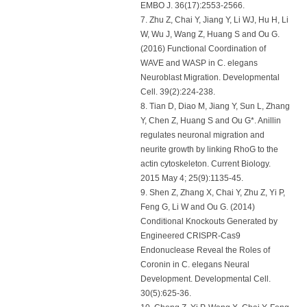
EMBO J. 36(17):2553-2566.
7. Zhu Z, Chai Y, Jiang Y, Li WJ, Hu H, Li
W, Wu J, Wang Z, Huang S and Ou G.
(2016) Functional Coordination of
WAVE and WASP in C. elegans
Neuroblast Migration. Developmental
Cell. 39(2):224-238.
8. Tian D, Diao M, Jiang Y, Sun L, Zhang
Y, Chen Z, Huang S and Ou G*. Anillin
regulates neuronal migration and
neurite growth by linking RhoG to the
actin cytoskeleton. Current Biology.
2015 May 4; 25(9):1135-45.
9. Shen Z, Zhang X, Chai Y, Zhu Z, Yi P,
Feng G, Li W and Ou G. (2014)
Conditional Knockouts Generated by
Engineered CRISPR-Cas9
Endonuclease Reveal the Roles of
Coronin in C. elegans Neural
Development. Developmental Cell.
30(5):625-36.