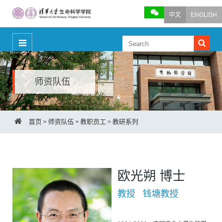
中文
ENGLISH
师资队伍
首页
师资队伍
教职员工
教研系列
>
>
>
欧光朔 博士
教授 钱塘教授