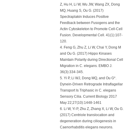
Z, Hu H, Li W, Wu JW, Wang ZX, Dong
MQ, Huang S, Ou G. (2017)
Spectraplakin Induces Positive
Feedback between Fusogens and the
Actin Cytoskeleton to Promote Cell-Cell
Fusion. Developmental Cell. 41(1):107-
120.
4. Feng G, Zhu Z, Li W, Chai Y, Dong M
and Ou G. (2017) Hippo Kinases
Maintain Polarity during Directional Cell
Migration in C. elegans. EMBO J.
36(3):334-345.
5. Yi P, Li WJ, Dong MQ, and Ou G*.
Dynein-Driven Retrograde Intraflagellar
Transport Is Triphasic in C. elegans
Sensory Cilia. Current Biology 2017
May 22;27(10):1448-1461
6. Li W, Yi P, Zhu Z, Zhang X, Li W, Ou G.
(2017) Centriole translocation and
degeneration during ciliogenesis in
Caenorhabditis elegans neurons.